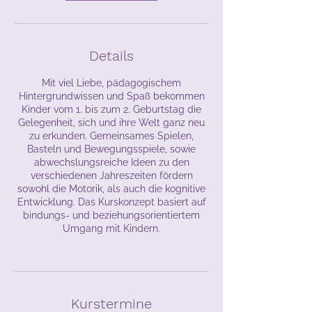
n
a
m
:
Details
5
.
A
Mit viel Liebe, pädagogischem
u
Hintergrundwissen und Spaß bekommen
g
Kinder vom 1. bis zum 2. Geburtstag die
.
Gelegenheit, sich und ihre Welt ganz neu
zu erkunden. Gemeinsames Spielen,
Basteln und Bewegungsspiele, sowie
abwechslungsreiche Ideen zu den
verschiedenen Jahreszeiten fördern
sowohl die Motorik, als auch die kognitive
Entwicklung. Das Kurskonzept basiert auf
bindungs- und beziehungsorientiertem
Umgang mit Kindern.
Kurstermine