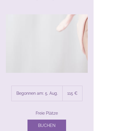
115
Euro
Begonnen am: 5. Aug.
B
115 €
e
g
o
Freie Plätze
n
n
BUCHEN
e