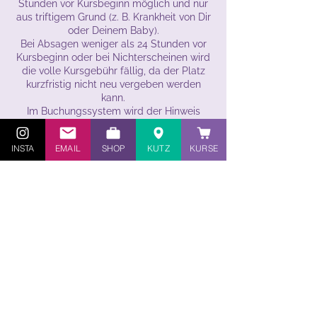
Stunden vor Kursbeginn möglich und nur
aus triftigem Grund (z. B. Krankheit von Dir
oder Deinem Baby).
Bei Absagen weniger als 24 Stunden vor
Kursbeginn oder bei Nichterscheinen wird
die volle Kursgebühr fällig, da der Platz
kurzfristig nicht neu vergeben werden
kann.
Im Buchungssystem wird der Hinweis
„Bezahlung vor Ort“ angezeigt. Dies dient
der technischen Abwicklung. Die
INSTA
EMAIL
SHOP
KUTZ
KURSE
Rechnung wird ca. zwei Wochen vor
Kursbeginn per E-Mail zugesendet und ist
vor Kursstart per Überweisung zu
begleichen.
Sollte die Krabbelgruppe aus wichtigen
Gründen (z. B. Krankheit der Kursleitung
oder zu geringer Teilnehmerzahl) nicht
stattfinden können, wirst Du rechtzeitig
informiert. Bereits gezahlte Beträge
werden entweder erstattet oder auf
Wunsch gutgeschrieben.
Die Teilnahme erfolgt auf eigene
Verantwortung. Bitte informiere die