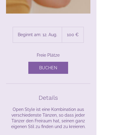
100
Euro
Beginnt am: 12. Aug.
B
100 €
e
g
i
Freie Plätze
n
n
BUCHEN
t
a
m
:
1
Details
2
.
A
Open Style ist eine Kombination aus
u
verschiedenste Tänzen, so dass jeder
g
Tänzer den Freiraum hat, seinen ganz
.
eigenen Stil zu finden und zu kreieren.