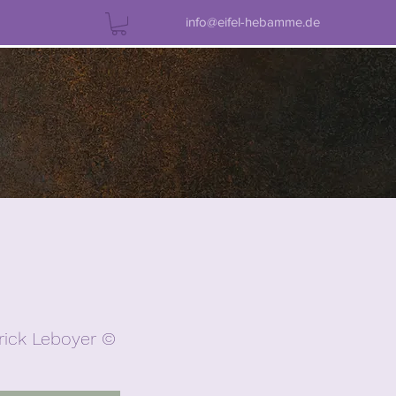
info@eifel-hebamme.de
rick Leboyer ©