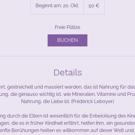
Euro
Beginnt am: 20. Okt.
B
50 €
e
g
Freie Plätze
i
n
BUCHEN
n
t
a
m
Details
:
2
0
rt, gestreichelt und massiert werden, das ist Nahrung für das
.
ng, die genauso wichtig ist, wie Mineralien, Vitamine und Pro
O
Nahrung, die Liebe ist. (Frédérick Leboyer)
k
t
g durch die Eltern ist wesentlich für die Entwicklung des Kin
.
n, die es in früher Kindheit erfährt, helfen ihm, ein gesunde
anfte Berühungen heißen es willkommen auf dieser Welt und