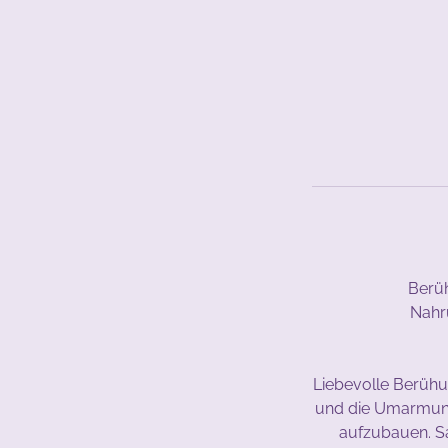
Berüh
Nahru
Liebevolle Berühun
und die Umarmunge
aufzubauen. S