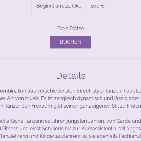
Euro
Beginnt am: 21. Okt.
B
100 €
e
g
Freie Plätze
i
n
BUCHEN
n
t
a
m
Details
:
2
1
Kombination aus verschiedensten Street-style Tänzen, haupts
.
r Art von Musik. Es ist zeitgleich dynamisch und lässig aber se
O
m Tänzer den Freiraum gibt seinen ganz eigenen Stil zu finden
k
t
schaftliche Tänzerin seit ihren jüngsten Jahren, von Garde u
.
Fitness und einst Schülerin hin zur Kursassistentin. Mit abg
anzlehrerin und Kindertanzlehrerin ist sie ebenfalls Fachtanz