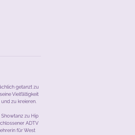
ächlich getanzt zu
ine Vielfältigkeit
 und zu kreieren.
nd Showtanz zu Hip
eschlossener ADTV
lehrerin für West