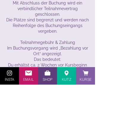
Mit Abschluss der Buchung wird ein
verbindlicher Teilnahmevertrag
geschlossen.
Die Plätze sind begrenzt und werden nach
Reihenfolge des Buchungseingangs
vergeben.
Teilnahmegebühr & Zahlung
Im Buchungsvorgang wird „Bezahlung vor
Ort“ angezeigt.
Das bedeutet:
Du erhältst ca. 2 Wochen vor Kursbeginn
eine Rechnung per E-Mail, die bitte vorab
zu überweisen ist.
INSTA
EMAIL
SHOP
KUTZ
KURSE
Erst mit fristgerechtem Zahlungseingang
ist Dein Platz verbindlich reserviert.
Bei kurzfristigen Buchungen ist die
Rechnung sofort nach Erhalt fällig.
Stornierung & Ersatzpersonen
Eine Stornierung ist selbstverständlich
möglich.
Bei kurzfristigen Absagen weniger als 24
Stunden vor Kursbeginn oder bei