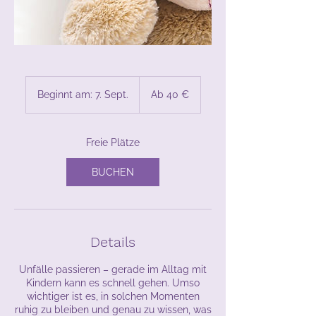
Ab
40
Beginnt am: 7. Sept.
B
Ab 40 €
Euro
e
g
i
Freie Plätze
n
n
BUCHEN
t
a
m
:
7
Details
.
S
e
Unfälle passieren – gerade im Alltag mit
p
Kindern kann es schnell gehen. Umso
t
wichtiger ist es, in solchen Momenten
.
ruhig zu bleiben und genau zu wissen, was