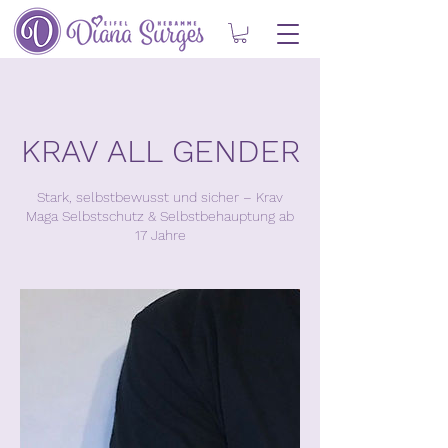
KRAV ALL GENDER
Stark, selbstbewusst und sicher – Krav
Maga Selbstschutz & Selbstbehauptung ab
17 Jahre