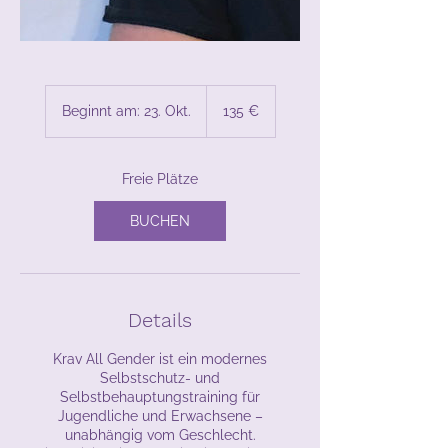
135
Euro
Beginnt am: 23. Okt.
B
135 €
e
g
i
Freie Plätze
n
n
BUCHEN
t
a
m
:
2
Details
3
.
O
Krav All Gender ist ein modernes
k
Selbstschutz- und
t
Selbstbehauptungstraining für
.
Jugendliche und Erwachsene –
unabhängig vom Geschlecht.