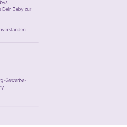
bys.
ss Dein Baby zur
urg-Gewerbe-,
ny