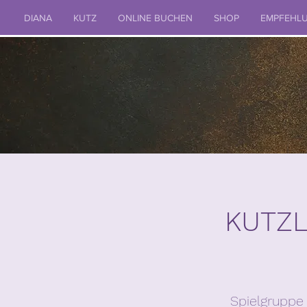
DIANA
KUTZ
ONLINE BUCHEN
SHOP
EMPFEHL
KUTZL
Spielgruppe 