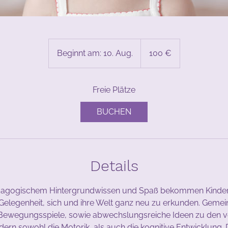
100
Euro
Beginnt am: 10. Aug.
B
100 €
e
g
Freie Plätze
i
n
BUCHEN
n
t
a
m
Details
:
1
0
pädagogischem Hintergrundwissen und Spaß bekommen Kinder 
.
Gelegenheit, sich und ihre Welt ganz neu zu erkunden. Geme
A
Bewegungsspiele, sowie abwechslungsreiche Ideen zu den 
u
dern sowohl die Motorik, als auch die kognitive Entwicklung