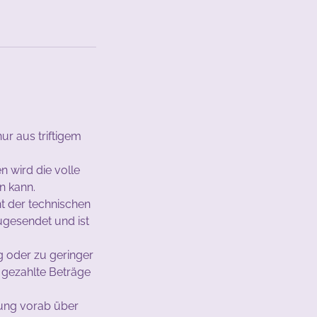
ur aus triftigem
 wird die volle
n kann.
t der technischen
ugesendet und ist
g oder zu geringer
s gezahlte Beträge
.
itung vorab über