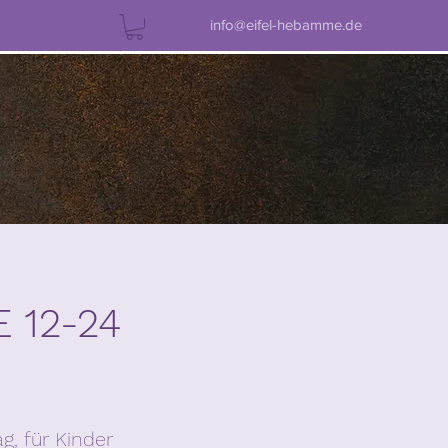
info@eifel-hebamme.de
 12-24
g, für Kinder